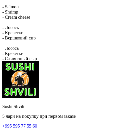
- Salmon
- Shrimp
- Cream cheese
- Лосось
- Креветки
- Вершковий сир
- Лосось
- Креветки
- Сливочный сыр
Sushi Shvili
5 лари на покупку при первом заказе
+995 595 77 55 60