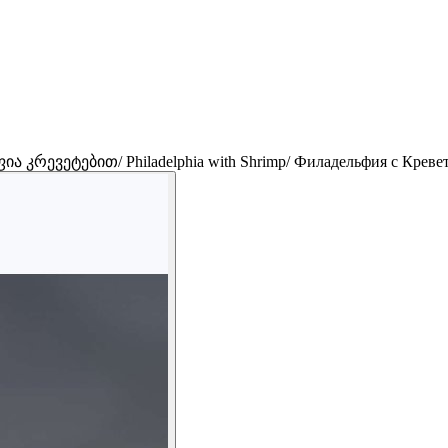
რევეტებით/ Philadelphia with Shrimp/ Филадельфия с Креветкам