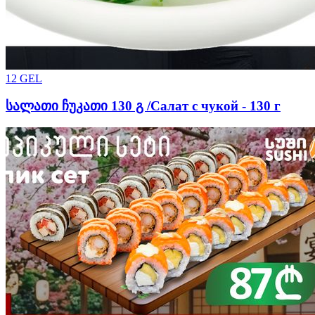
12
GEL
სალათი ჩუკათი 130 გ /Салат с чукой - 130 г