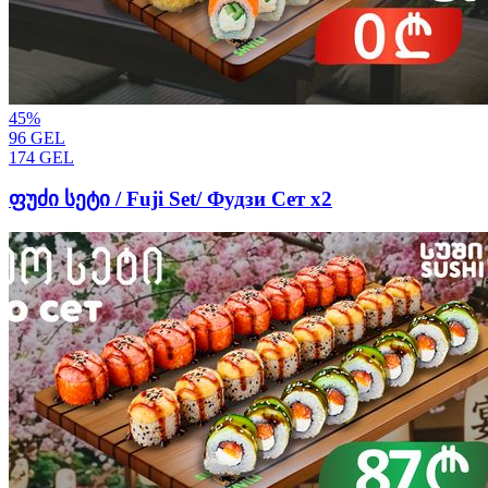
45
%
96
GEL
174
GEL
ფუძი სეტი / Fuji Set/ Фудзи Сет x2