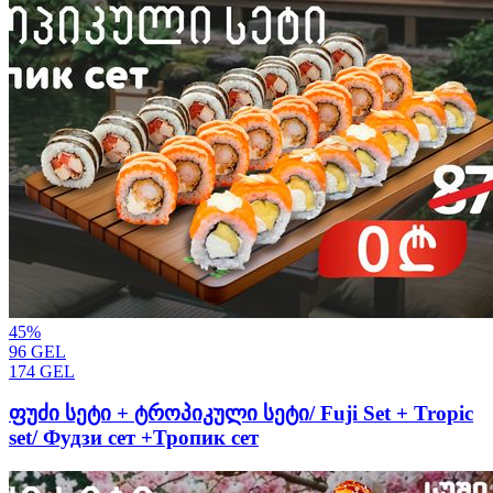
45
%
96
GEL
174
GEL
ფუძი სეტი + ტროპიკული სეტი/ Fuji Set + Tropic
set/ Фудзи сет +Тропик сет