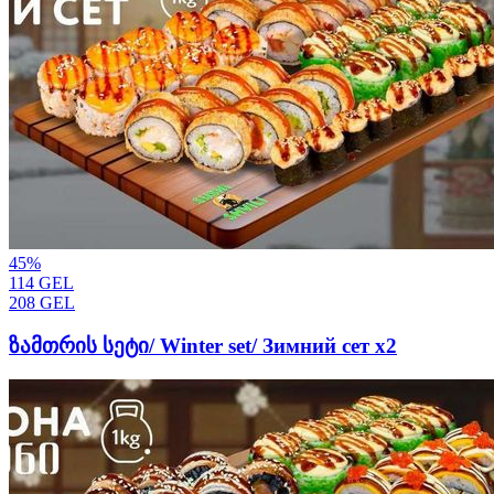
45
%
114
GEL
208
GEL
ზამთრის სეტი/ Winter set/ Зимний сет х2