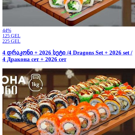
44
%
125
GEL
225
GEL
4 დრაკონი + 2026 სეტი /4 Dragons Set + 2026 set /
4 Дракона сет + 2026 сет