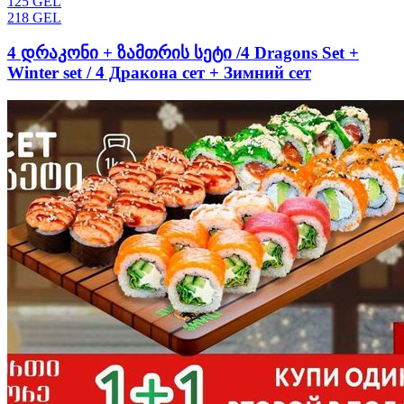
125
GEL
218
GEL
4 დრაკონი + ზამთრის სეტი /4 Dragons Set +
Winter set / 4 Дракона сет + Зимний сет