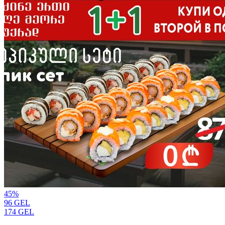
45
%
96
GEL
174
GEL