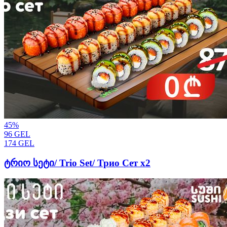
45
%
96
GEL
174
GEL
ტრიო სეტი/ Trio Set/ Трио Сет х2