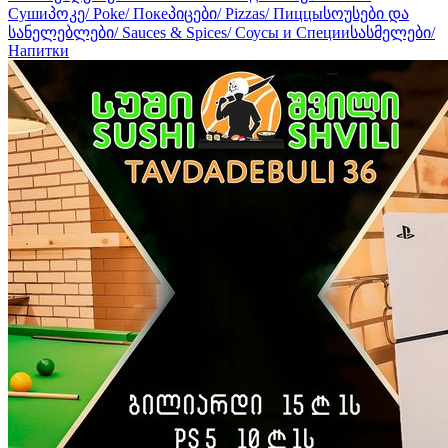
Суши
პოკე/ Poke/ Поке
პიცები/ Pizzas/ Пиццы
სოუსები და
სანელებლები/ Sauces & Spices/ Соусы и Cпеции
სასმელები/
Напитки