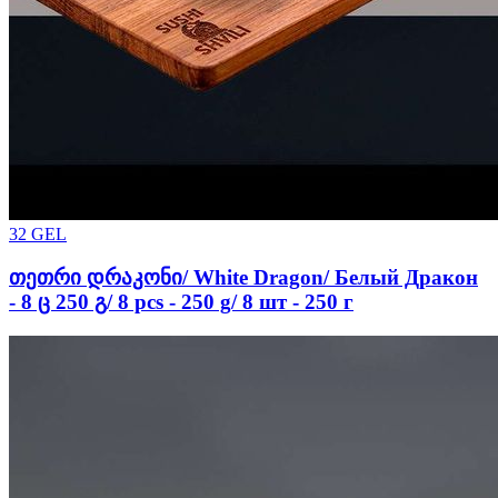
32
GEL
თეთრი დრაკონი/ White Dragon/ Белый Дракон
- 8 ც 250 გ/ 8 pcs - 250 g/ 8 шт - 250 г