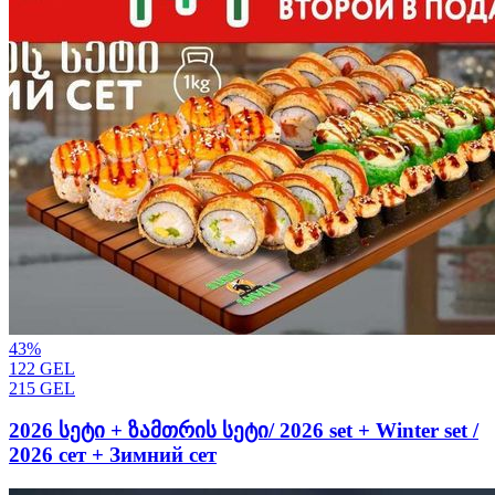
43
%
122
GEL
215
GEL
2026 სეტი + ზამთრის სეტი/ 2026 set + Winter set /
2026 сет + Зимний сет