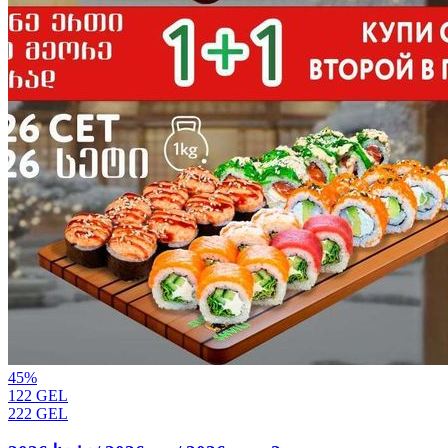
45
%
122
GEL
222
GEL