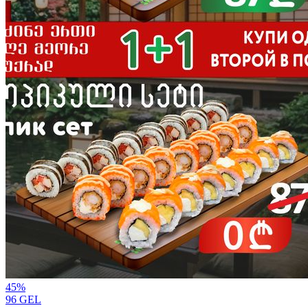
45
%
96
GEL