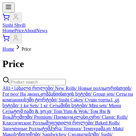
Sushi Shvili
Home
Price
About
News
Home
Price
Price
All
1+1
ახალი როლები/ New Rolls/ Новые роллы
ორისთვის/
For two/ На двоих
კომპანიისთვის სეტები/ Group sets/ Сеты на
компанию
სუში ტორტები/ Sushi Cakes/ Суши торты
1 კგ
სეტები/ 1 kg Sets/ 1 кг Сеты
მინი სეტები/ Mini sets/ Мини
Сеты
ტომ იამი & ვოკი/ Tom Yum & Wok/ Том Ям &
Вок
პრემიუმი/ Premium/ Премиум
კლასიკური/ Classic Rolls/
Классические Роллы
შეფუთილი როლები/ Baked Rolls/
Запечённые Роллы
ტემპურა/ Tempura/ Темпура
მაკი/ Maki/
Маки
სენდვიჩები/ Sandwiches/ Сэндвичи
სუში/ Sushi/