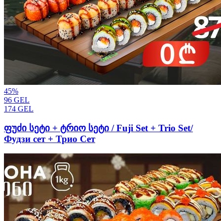
45
%
96
GEL
174
GEL
ფუძი სეტი + ტრიო სეტი / Fuji Set + Trio Set/
Фудзи сет + Трио Сет