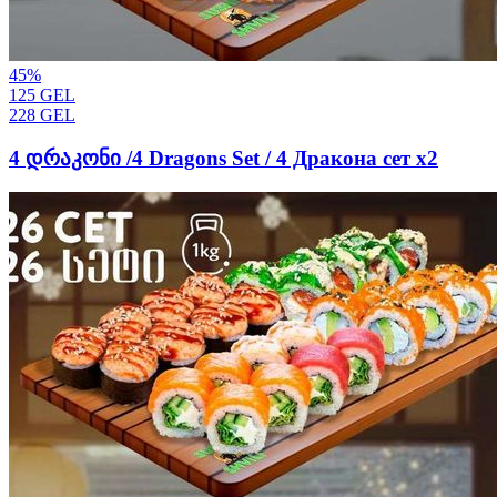
45
%
125
GEL
228
GEL
4 დრაკონი /4 Dragons Set / 4 Дракона сет х2