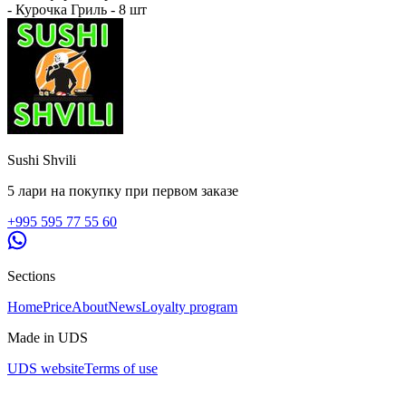
- Курочка Гриль - 8 шт
Sushi Shvili
5 лари на покупку при первом заказе
+995 595 77 55 60
Sections
Home
Price
About
News
Loyalty program
Made in UDS
UDS website
Terms of use