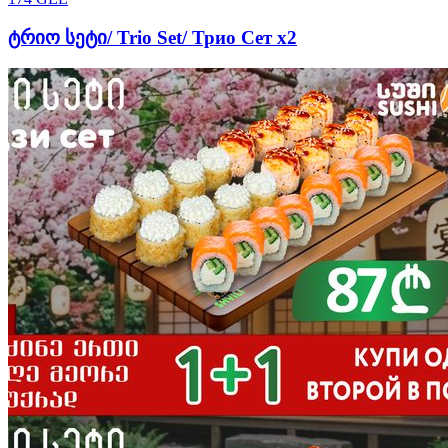
ტრიო სეტი/ Trio Set/ Трио Сет х2