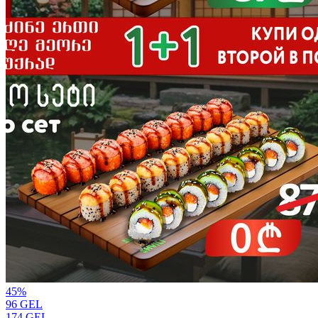
45
%
96
GEL
174
GEL