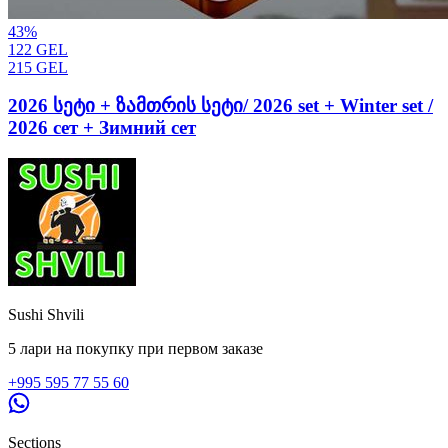
43
%
122
GEL
215
GEL
2026 სეტი + ზამთრის სეტი/ 2026 set + Winter set /
2026 сет + Зимний сет
Sushi Shvili
5 лари на покупку при первом заказе
+995 595 77 55 60
Sections