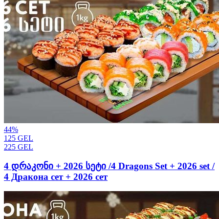
44
%
125
GEL
225
GEL
4 დრაკონი + 2026 სეტი /4 Dragons Set + 2026 set /
4 Дракона сет + 2026 сет