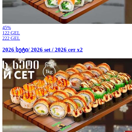
45
%
122
GEL
222
GEL
2026 სეტი/ 2026 set / 2026 сет х2