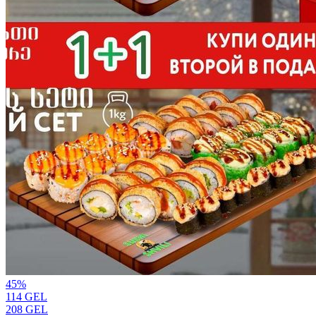
45
%
114
GEL
208
GEL