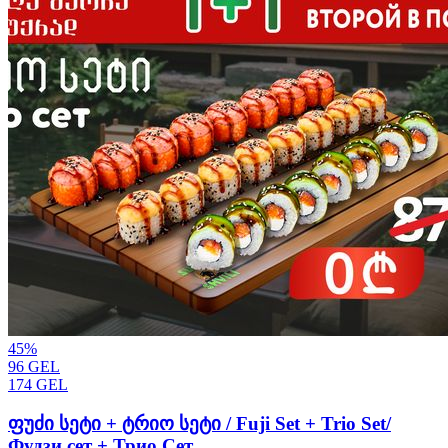
45
%
96
GEL
174
GEL
ფუძი სეტი + ტრიო სეტი / Fuji Set + Trio Set/
Фудзи сет + Трио Сет