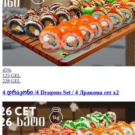
45
%
125
GEL
228
GEL
4 დრაკონი /4 Dragons Set / 4 Дракона сет х2