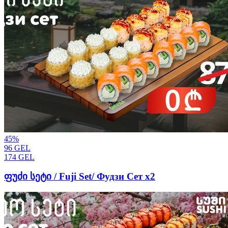
45
%
96
GEL
174
GEL
ფუძი სეტი / Fuji Set/ Фудзи Сет x2