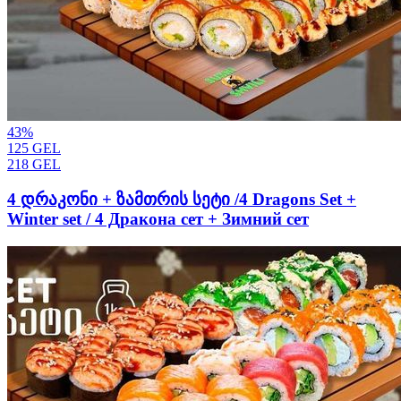
43
%
125
GEL
218
GEL
4 დრაკონი + ზამთრის სეტი /4 Dragons Set +
Winter set / 4 Дракона сет + Зимний сет