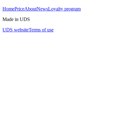
Home
Price
About
News
Loyalty program
Made in UDS
UDS website
Terms of use