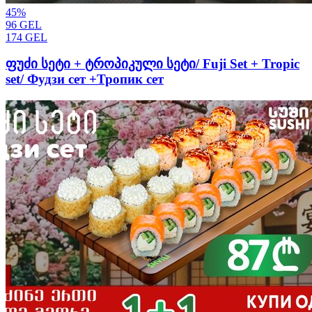
45
%
96
GEL
174
GEL
ფუძი სეტი + ტროპიკული სეტი/ Fuji Set + Tropic
set/ Фудзи сет +Тропик сет