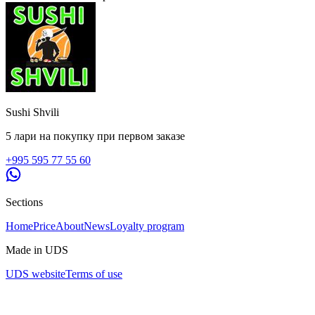
Sushi Shvili
5 лари на покупку при первом заказе
+995 595 77 55 60
Sections
Home
Price
About
News
Loyalty program
Made in UDS
UDS website
Terms of use