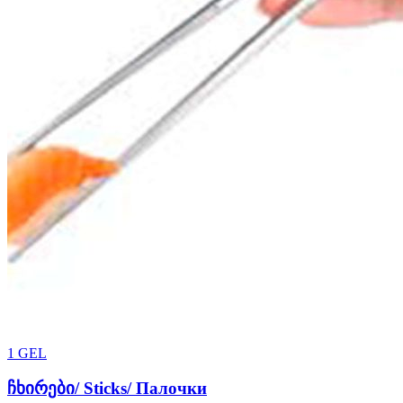
1
GEL
ჩხირები/ Sticks/ Палочки