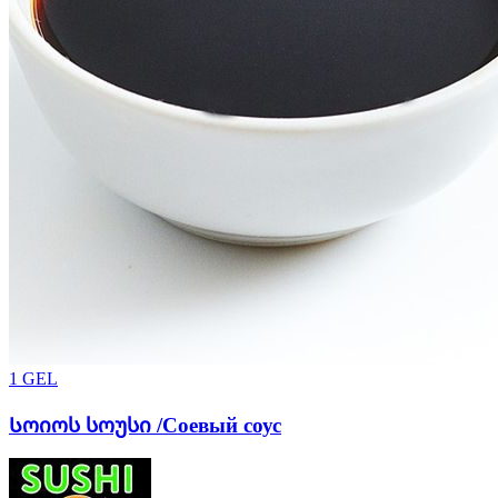
1
GEL
Სოიოს სოუსი /Соевый соус