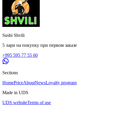
Sushi Shvili
5 лари на покупку при первом заказе
+995 595 77 55 60
Sections
Home
Price
About
News
Loyalty program
Made in UDS
UDS website
Terms of use