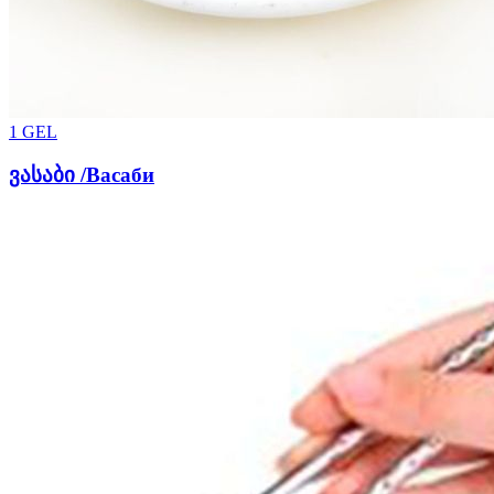
1
GEL
ვასაბი /Васаби