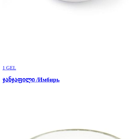
1
GEL
ჯანჯაფილი /Имбирь