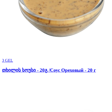
3
GEL
თხილის სოუსი - 20გ /Соус Ореховый - 20 г