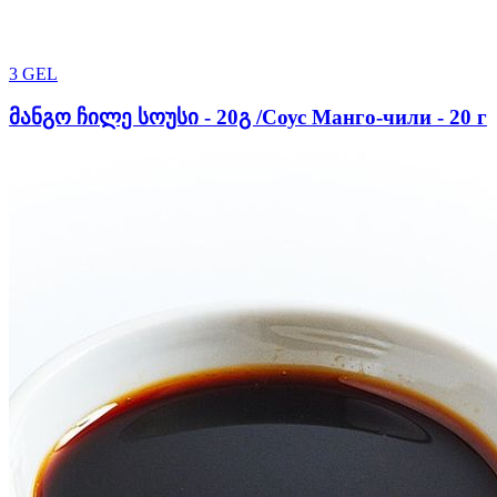
3
GEL
მანგო ჩილე სოუსი - 20გ /Соус Манго-чили - 20 г