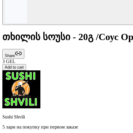
თხილის სოუსი - 20გ /Соус Оре
Share
3
GEL
Add to cart
Sushi Shvili
5 лари на покупку при первом заказе