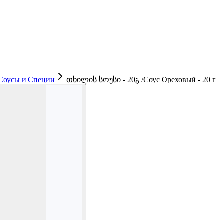
 Соусы и Cпеции
თხილის სოუსი - 20გ /Соус Ореховый - 20 г