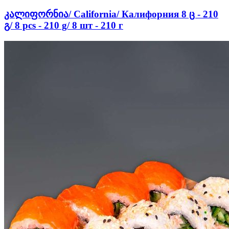
კალიფორნია/ California/ Калифорния 8 ც - 210
გ/ 8 pcs - 210 g/ 8 шт - 210 г