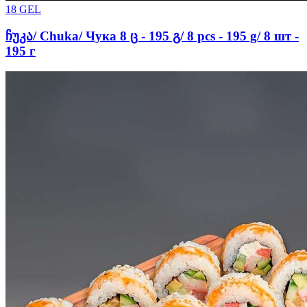
18
GEL
ჩუკა/ Chuka/ Чука 8 ც - 195 გ/ 8 pcs - 195 g/ 8 шт -
195 г