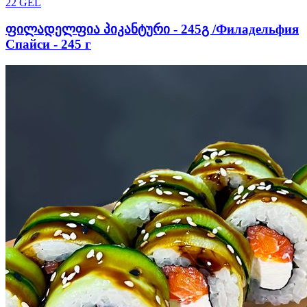
22
GEL
ფილადელფია პიკანტური - 245გ /Филадельфия
Спайси - 245 г