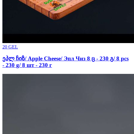
20
GEL
ეპლ ჩიზ/ Apple Cheese/ Эпл Чиз 8 ც - 230 გ/ 8 pcs
- 230 g/ 8 шт - 230 г