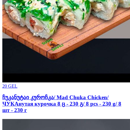
20
GEL
ჩუკანუტაი კუროჩკა/ Mad Chuka Chicken/
ЧУКАнутая курочка 8 ც - 230 გ/ 8 pcs - 230 g/ 8
шт - 230 г