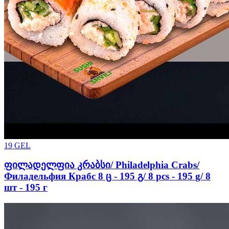
19
GEL
ფილადელფია კრაბსი/ Philadelphia Crabs/
Филадельфия Крабс 8 ც - 195 გ/ 8 pcs - 195 g/ 8
шт - 195 г