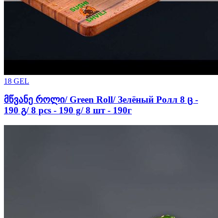
18
GEL
მწვანე როლი/ Green Roll/ Зелёный Ролл 8 ც -
190 გ/ 8 pcs - 190 g/ 8 шт - 190г