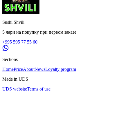
Sushi Shvili
5 лари на покупку при первом заказе
+995 595 77 55 60
Sections
Home
Price
About
News
Loyalty program
Made in UDS
UDS website
Terms of use