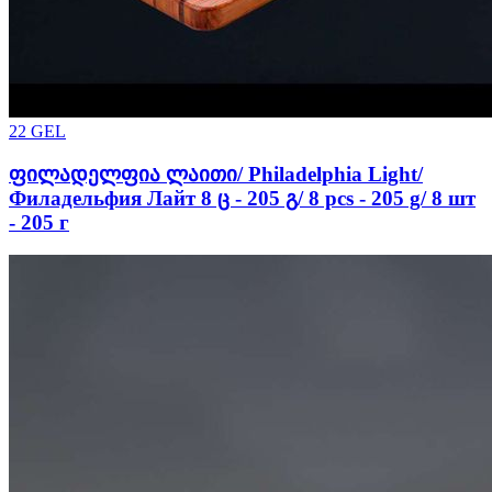
22
GEL
ფილადელფია ლაითი/ Philadelphia Light/
Филадельфия Лайт 8 ც - 205 გ/ 8 pcs - 205 g/ 8 шт
- 205 г