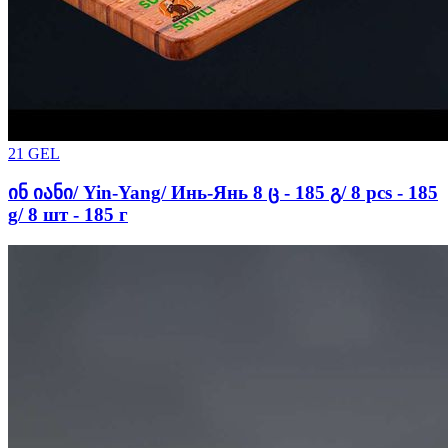
21
GEL
ინ იანი/ Yin-Yang/ Инь-Янь 8 ც - 185 გ/ 8 pcs - 185
g/ 8 шт - 185 г