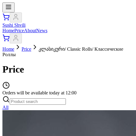
Sushi Shvili
Home
Price
About
News
Home
Price
კლასიკური/ Classic Rolls/ Классические
Роллы
Price
Orders will be available today at 12:00
All