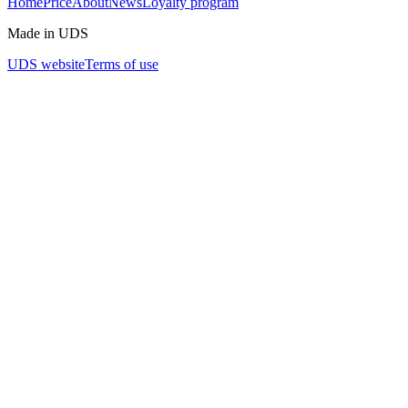
Home
Price
About
News
Loyalty program
Made in UDS
UDS website
Terms of use