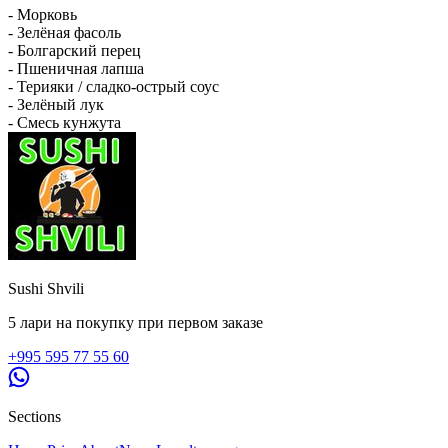
- Морковь
- Зелёная фасоль
- Болгарский перец
- Пшеничная лапша
- Терияки / сладко-острый соус
- Зелёный лук
- Смесь кунжута
Sushi Shvili
5 лари на покупку при первом заказе
+995 595 77 55 60
Sections