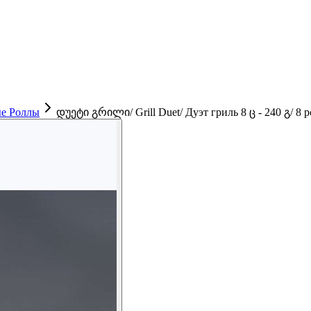
е Роллы
დუეტი გრილი/ Grill Duet/ Дуэт гриль 8 ც - 240 გ/ 8 pc