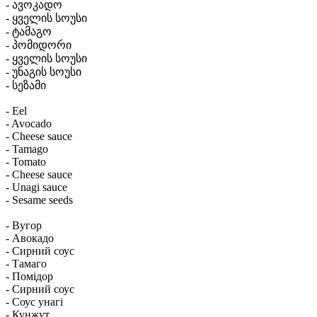
- ავოკადო
- ყველის სოუსი
- ტამაგო
- პომიდორი
- ყველის სოუსი
- უნაგის სოუსი
- სეზამი
- Eel
- Avocado
- Cheese sauce
- Tamago
- Tomato
- Cheese sauce
- Unagi sauce
- Sesame seeds
- Вугор
- Авокадо
- Сирний соус
- Тамаго
- Помідор
- Сирний соус
- Соус унагі
- Кунжут