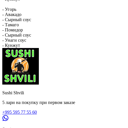
- Угорь
- Авакадо
- Сырный соус
- Тамаго
- Помидор
- Сырный соус
- Унаги соус
- Кунжут
Sushi Shvili
5 лари на покупку при первом заказе
+995 595 77 55 60