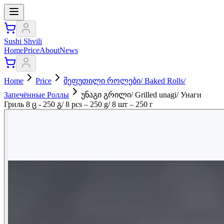
Sushi Shvili
Home
Price
About
News
Home
Price
შეფუთილი როლები/ Baked Rolls/
Запечённые Роллы
უნაგი გრილი/ Grilled unagi/ Унаги
Гриль 8 ც - 250 გ/ 8 pcs – 250 g/ 8 шт – 250 г