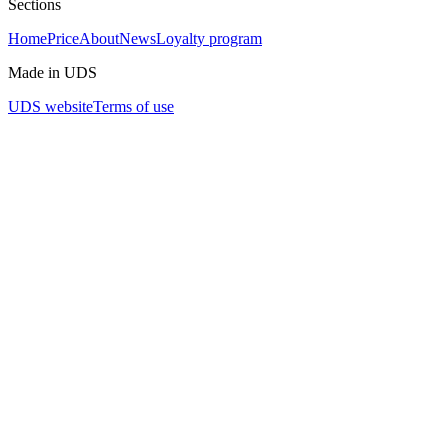
Sections
Home
Price
About
News
Loyalty program
Made in UDS
UDS website
Terms of use