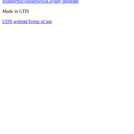
Home
Price
About
News
Loyalty program
Made in UDS
UDS website
Terms of use