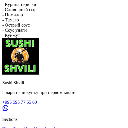
- Курица терияки
- Сливочный сыр
- Помидор
- Тамаго
- Острый соус
- Соус унаги
- Кунжут
Sushi Shvili
5 лари на покупку при первом заказе
+995 595 77 55 60
Sections