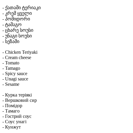
- ქათამი ტერიაკი
- კრემ ყველი
- პომიდორი
- ტამაგო
- ცხარე სოუსი
- უნაგი სოუსი
- სეზამი
- Chicken Teriyaki
- Cream cheese
- Tomato
- Tamago
- Spicy sauce
- Unagi sauce
- Sesame
- Курка теріякі
- Вершковий сир
- Помідор
- Тамаго
- Гострий соус
- Соус унагі
- Кунжут