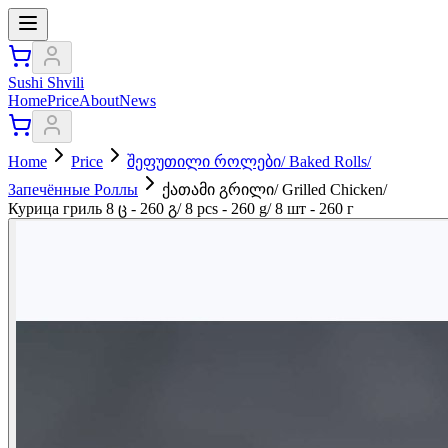
Sushi Shvili
Home
Price
About
News
Home
Price
შეფუთილი როლები/ Baked Rolls/
Запечённые Роллы
ქათამი გრილი/ Grilled Chicken/
Курица гриль 8 ც - 260 გ/ 8 pcs - 260 g/ 8 шт - 260 г