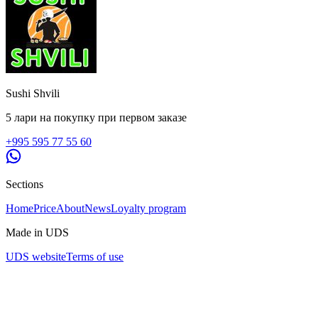
Sushi Shvili
5 лари на покупку при первом заказе
+995 595 77 55 60
Sections
Home
Price
About
News
Loyalty program
Made in UDS
UDS website
Terms of use