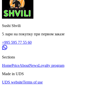
Sushi Shvili
5 лари на покупку при первом заказе
+995 595 77 55 60
Sections
Home
Price
About
News
Loyalty program
Made in UDS
UDS website
Terms of use