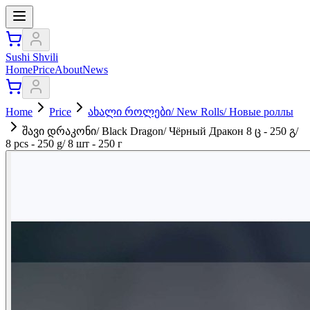
Sushi Shvili
Home
Price
About
News
Home
Price
ახალი როლები/ New Rolls/ Новые роллы
შავი დრაკონი/ Black Dragon/ Чёрный Дракон 8 ც - 250 გ/
8 pcs - 250 g/ 8 шт - 250 г